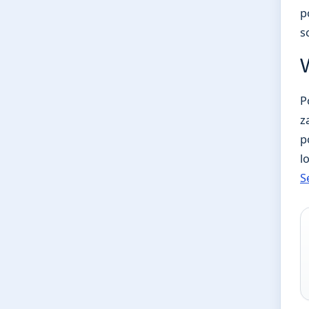
p
s
P
z
p
l
S