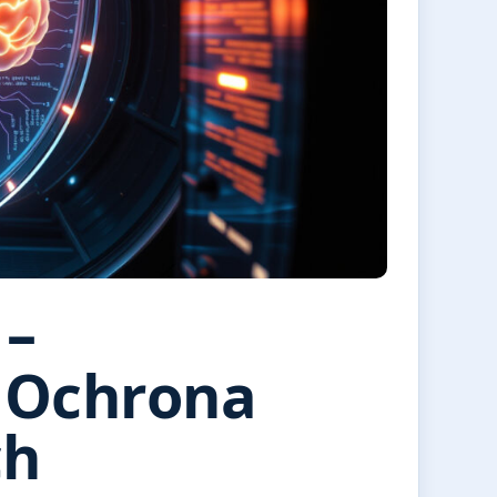
 –
 Ochrona
ch