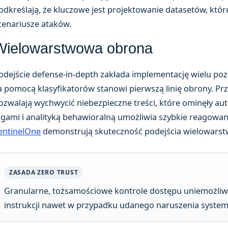
odkreślają, że kluczowe jest projektowanie datasetów, kt
cenariusze ataków.
Wielowarstwowa obrona
odejście defense-in-depth zakłada implementację wielu poz
a pomocą klasyfikatorów stanowi pierwszą linię obrony. Prz
ozwalają wychwycić niebezpieczne treści, które ominęły au
ogami i analityką behawioralną umożliwia szybkie reagowa
entinelOne
demonstrują skuteczność podejścia wielowars
ZASADA ZERO TRUST
Granularne, tożsamościowe kontrole dostępu uniemożliw
instrukcji nawet w przypadku udanego naruszenia system