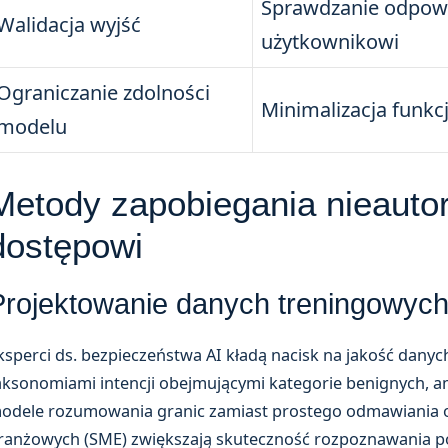
Sprawdzanie odpowi
Walidacja wyjść
użytkownikowi
Ograniczanie zdolności
Minimalizacja funkc
modelu
Metody zapobiegania nieaut
dostępowi
Projektowanie danych treningowyc
ksperci ds. bezpieczeństwa AI kładą nacisk na jakość dany
aksonomiami intencji obejmującymi kategorie benignych, a
odele rozumowania granic zamiast prostego odmawiania od
ranżowych (SME) zwiększają skuteczność rozpoznawania pot