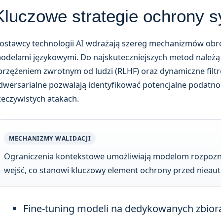
Kluczowe strategie ochrony 
ostawcy technologii AI wdrażają szereg mechanizmów obro
odelami językowymi. Do najskuteczniejszych metod należą 
przężeniem zwrotnym od ludzi (RLHF) oraz dynamiczne filt
dwersarialne pozwalają identyfikować potencjalne podatno
zeczywistych atakach.
MECHANIZMY WALIDACJI
Ograniczenia kontekstowe umożliwiają modelom rozpozna
wejść, co stanowi kluczowy element ochrony przed niea
Fine-tuning modeli na dedykowanych zbior