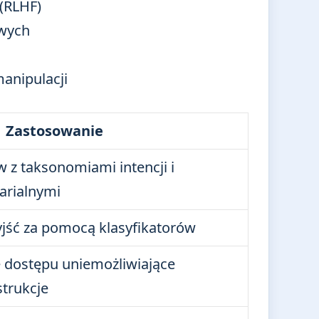
(RLHF)
owych
anipulacji
Zastosowanie
 z taksonomiami intencji i
arialnymi
yjść za pomocą klasyfikatorów
 dostępu uniemożliwiające
trukcje