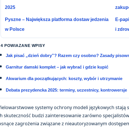
2025
zaku
Pyszne – Największa platforma dostaw jedzenia
E-papi
w Polsce
i zdro
4 POWIAZANE WPISY
Jak pisać „dzień dobry”? Razem czy osobno? Zasady pisow
Garnitur damski komplet – jak wybrać i gdzie kupić
Akwarium dla początkujących: koszty, wybór i utrzymanie
Debata prezydencka 2025: terminy, uczestnicy, kontrowersje
ielowarstwowe systemy ochrony modeli językowych stają s
ch skuteczność budzi zainteresowanie zarówno specjalistów, 
osnące zagrożenia związane z nieautoryzowanym dostępe