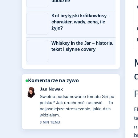
uboczne
Kot brytyjski krótkowłosy –
charakter, wady, cena, ile
żyje?
Whiskey in the Jar – historia,
tekst i słynne covery
Komentarze na zywo
Zofia Wisniewska
Sledze Polkowice – z czego słyną,
bogactwo i... na biezaco i doceniam
E
wywazony ton.
5 MIN TEMU
t
m
b