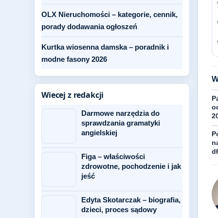
OLX Nieruchomości – kategorie, cennik,
porady dodawania ogłoszeń
Kurtka wiosenna damska – poradnik i
modne fasony 2026
W
Wiecej z redakcji
P
o
Darmowe narzędzia do
2
sprawdzania gramatyki
angielskiej
P
na
d
Figa – właściwości
zdrowotne, pochodzenie i jak
jeść
Edyta Skotarczak – biografia,
dzieci, proces sądowy