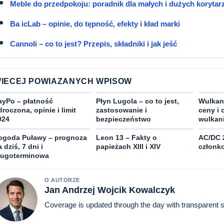
Meble do przedpokoju: poradnik dla małych i dużych korytar
Ba icLab – opinie, do tępność, efekty i kład marki
Cannoli – co to jest? Przepis, składniki i jak jeść
IECEJ POWIAZANYCH WPISOW
ayPo – płatność
Płyn Lugola – co to jest,
Wulkani
droczona, opinie i limit
zastosowanie i
ceny i 
024
bezpieczeństwo
wulkan
ogoda Puławy – prognoza
Leon 13 – Fakty o
AC/DC 
 dziś, 7 dni i
papieżach XIII i XIV
członko
ługoterminowa
O AUTORZE
Jan Andrzej Wojcik Kowalczyk
Coverage is updated through the day with transparent 