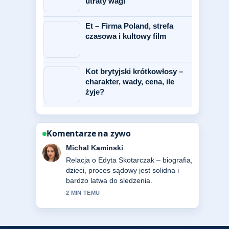
utraty wagi
Et – Firma Poland, strefa
czasowa i kultowy film
Kot brytyjski krótkowłosy –
charakter, wady, cena, ile
żyje?
Komentarze na zywo
Ewa Lewandowska
Bardzo dobra weryfikacja wokol
Darmowe narzędzia do sprawdzania
gramatyki angielskiej. Wiecej redakcji
powinno pisac w ten sposob.
4 MIN TEMU