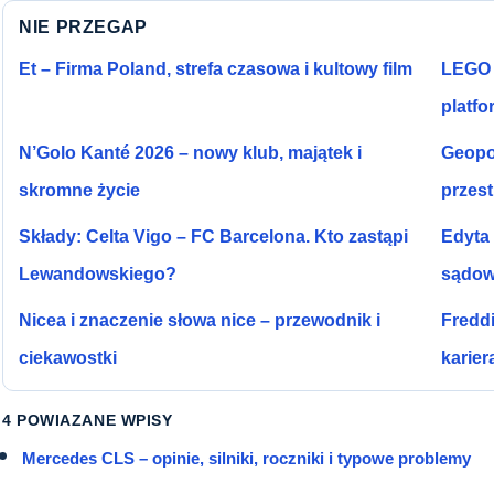
NIE PRZEGAP
Et – Firma Poland, strefa czasowa i kultowy film
LEGO 
platfo
N’Golo Kanté 2026 – nowy klub, majątek i
Geopor
skromne życie
przes
Składy: Celta Vigo – FC Barcelona. Kto zastąpi
Edyta 
Lewandowskiego?
sądo
Nicea i znaczenie słowa nice – przewodnik i
Freddi
ciekawostki
karier
4 POWIAZANE WPISY
Mercedes CLS – opinie, silniki, roczniki i typowe problemy