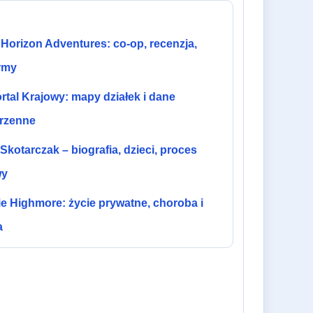
Horizon Adventures: co-op, recenzja,
rmy
tal Krajowy: mapy działek i dane
trzenne
Skotarczak – biografia, dzieci, proces
wy
e Highmore: życie prywatne, choroba i
a