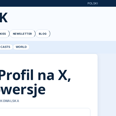
POLSKI
K
KIES
NEWSLETTER
BLOG
 CASTS
WORLD
rofil na X,
owersje
A KOWALSKA