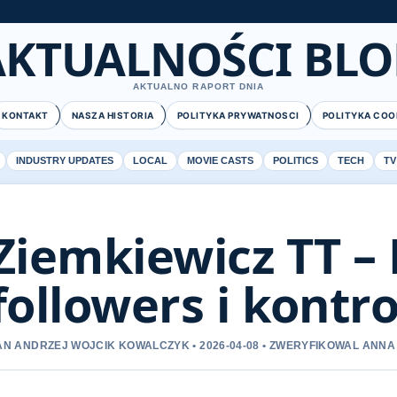
AKTUALNOŚCI BLO
AKTUALNO RAPORT DNIA
KONTAKT
NASZA HISTORIA
POLITYKA PRYWATNOSCI
POLITYKA COO
INDUSTRY UPDATES
LOCAL
MOVIE CASTS
POLITICS
TECH
TV
Ziemkiewicz TT – P
followers i kontr
AN ANDRZEJ WOJCIK KOWALCZYK • 2026-04-08 • ZWERYFIKOWAL ANN