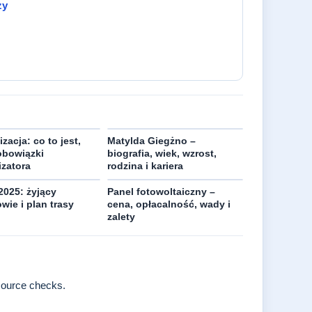
zy
zacja: co to jest,
Matylda Giegżno –
obowiązki
biografia, wiek, wzrost,
izatora
rodzina i kariera
2025: żyjący
Panel fotowoltaiczny –
wie i plan trasy
cena, opłacalność, wady i
zalety
source checks.