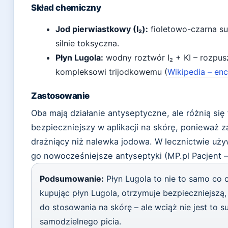
Skład chemiczny
Jod pierwiastkowy (I₂):
fioletowo-czarna su
silnie toksyczna.
Płyn Lugola:
wodny roztwór I₂ + KI – rozpusz
kompleksowi trijodkowemu (
Wikipedia – en
Zastosowanie
Oba mają działanie antyseptyczne, ale różnią się 
bezpieczniejszy w aplikacji na skórę, ponieważ za
drażniący niż nalewka jodowa. W lecznictwie używ
go nowocześniejsze antyseptyki (MP.pl Pacjent 
Podsumowanie:
Płyn Lugola to nie to samo co c
kupując płyn Lugola, otrzymuje bezpieczniejszą
do stosowania na skórę – ale wciąż nie jest to 
samodzielnego picia.