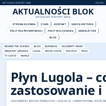
AKTUALNO RAPORT DNIA
POLSKI
AKTUALNOŚCI BLOK
AKTUALNO RAPORT DNIA
STRONA GLOWNA
O NAS
KONTAKT
NASZA HISTORIA
POLITYKA PRYWATNOSCI
POLITYKA COOKIES
NEWSLETTER
BLOG
BEHIND THE SCENES
BLOG
BUSINESS
CELEBRITY NEWS
INDUSTRY UPDATES
LOCAL
MOVIE CASTS
POLITICS
TECH
TV CASTS
WORLD
Płyn Lugola – co
zastosowanie i
JAN ANDRZEJ WOJCIK KOWALCZYK • 2026-05-16 • ZWERYFIKOWAL PIOTR ZI