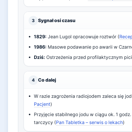
Sygnał osi czasu
3
1829:
Jean Lugol opracowuje roztwór (
Recep
1986:
Masowe podawanie po awarii w Czarno
Dziś:
Ostrzeżenia przed profilaktycznym pic
Co dalej
4
W razie zagrożenia radiojodem zaleca się jod
Pacjent
)
Przyjęcie stabilnego jodu w ciągu ok. 1 godz
tarczycy (
Pan Tabletka – serwis o lekach
)