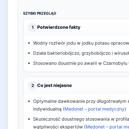
SZYBKI PRZEGLĄD
Potwierdzone fakty
1
Wodny roztwór jodu w jodku potasu opracowa
Działa bakteriobójczo, grzybobójczo i wiruso
Stosowano doustnie po awarii w Czarnobylu w
Co jest niejasne
2
Optymalne dawkowanie przy długotrwałym s
indywidualną (
Medonet – portal medyczny
)
Skuteczność doustnego stosowania w profila
wątpliwości ekspertów (
Medonet – portal 