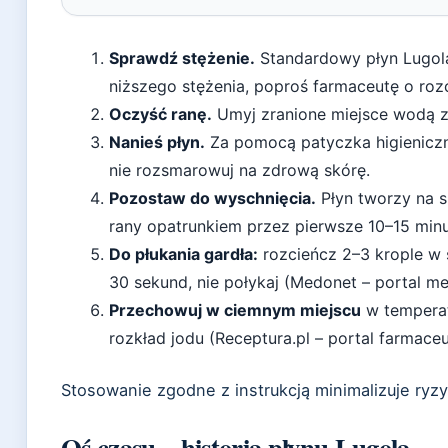
Sprawdź stężenie.
Standardowy płyn Lugola
niższego stężenia, poproś farmaceutę o roz
Oczyść ranę.
Umyj zranione miejsce wodą z
Nanieś płyn.
Za pomocą patyczka higieniczne
nie rozsmarowuj na zdrową skórę.
Pozostaw do wyschnięcia.
Płyn tworzy na s
rany opatrunkiem przez pierwsze 10–15 minu
Do płukania gardła:
rozcieńcz 2–3 krople w 
30 sekund, nie połykaj (Medonet – portal m
Przechowuj w ciemnym miejscu
w temperatu
rozkład jodu (Receptura.pl – portal farmace
Stosowanie zgodne z instrukcją minimalizuje ryzy
Oś czasu – historia płynu Lugola