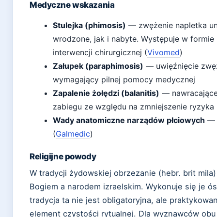
Medyczne wskazania
Stulejka (phimosis)
— zwężenie napletka uni
wrodzone, jak i nabyte. Występuje w formie
interwencji chirurgicznej (
Vivomed
)
Załupek (paraphimosis)
— uwięźnięcie zwęż
wymagający pilnej pomocy medycznej
Zapalenie żołędzi (balanitis)
— nawracające
zabiegu ze względu na zmniejszenie ryzyka n
Wady anatomiczne narządów płciowych
— 
(
Galmedic
)
Religijne powody
W tradycji żydowskiej obrzezanie (hebr. brit mil
Bogiem a narodem izraelskim. Wykonuje się je ós
tradycja ta nie jest obligatoryjna, ale praktyko
element czystości rytualnej. Dla wyznawców obu 