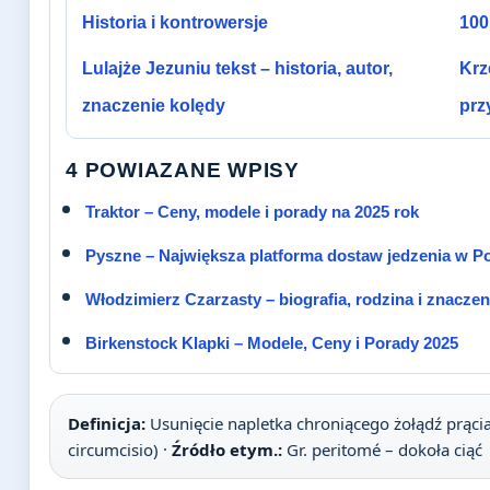
Historia i kontrowersje
100
Lulajże Jezuniu tekst – historia, autor,
Krz
znaczenie kolędy
prz
4 POWIAZANE WPISY
Traktor – Ceny, modele i porady na 2025 rok
Pyszne – Największa platforma dostaw jedzenia w P
Włodzimierz Czarzasty – biografia, rodzina i znacze
Birkenstock Klapki – Modele, Ceny i Porady 2025
Definicja:
Usunięcie napletka chroniącego żołądź prącia
circumcisio) ·
Źródło etym.:
Gr. peritomé – dokoła ciąć