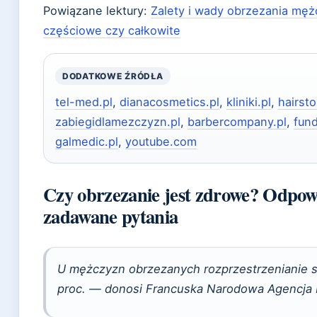
Powiązane lektury:
Zalety i wady obrzezania mę
częściowe czy całkowite
DODATKOWE ŹRÓDŁA
tel-med.pl
,
dianacosmetics.pl
,
kliniki.pl
,
hairsto
zabiegidlamezczyzn.pl
,
barbercompany.pl
,
fun
galmedic.pl
,
youtube.com
Czy obrzezanie jest zdrowe? Odpowi
zadawane pytania
U mężczyzn obrzezanych rozprzestrzenianie si
proc. — donosi Francuska Narodowa Agencja 