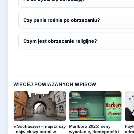
Czy penis rośnie po obrzezaniu?
Czym jest obrzezanie religijne?
WIECEJ POWIAZANYCH WPISOW
e Sochaczew – najstarszy
Marlboro 2025: ceny,
PayP
i największy portal w
wycofanie, dostępność i
odro