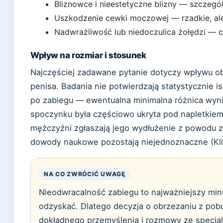
Bliznowce i nieestetyczne blizny — szczegó
Uszkodzenie cewki moczowej — rzadkie, al
Nadwrażliwość lub niedoczulica żołędzi — 
Wpływ na rozmiar i stosunek
Najczęściej zadawane pytanie dotyczy wpływu ob
penisa. Badania nie potwierdzają statystycznie i
po zabiegu — ewentualna minimalna różnica wynik
spoczynku była częściowo ukryta pod napletkiem
mężczyźni zgłaszają jego wydłużenie z powodu z
dowody naukowe pozostają niejednoznaczne (Klini
NA CO ZWRÓCIĆ UWAGĘ
Nieodwracalność zabiegu to najważniejszy minu
odzyskać. Dlatego decyzja o obrzezaniu z po
dokładnego przemyślenia i rozmowy ze specjal