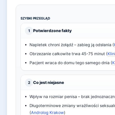
SZYBKI PRZEGLĄD
Potwierdzone fakty
1
Napletek chroni żołądź – zabieg ją odsłania (
Obrzezanie całkowite trwa 45-75 minut (
Klin
Pacjent wraca do domu tego samego dnia (
K
Co jest niejasne
2
Wpływ na rozmiar penisa – brak jednoznacz
Długoterminowe zmiany wrażliwości seksual
(
Androlog Krakow
)