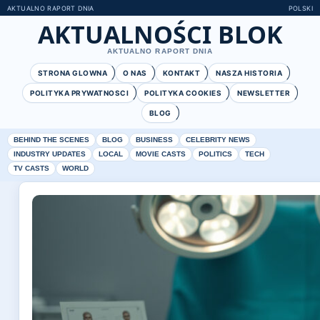
AKTUALNO RAPORT DNIA
POLSKI
AKTUALNOŚCI BLOK
AKTUALNO RAPORT DNIA
STRONA GLOWNA
O NAS
KONTAKT
NASZA HISTORIA
POLITYKA PRYWATNOSCI
POLITYKA COOKIES
NEWSLETTER
BLOG
BEHIND THE SCENES
BLOG
BUSINESS
CELEBRITY NEWS
INDUSTRY UPDATES
LOCAL
MOVIE CASTS
POLITICS
TECH
TV CASTS
WORLD