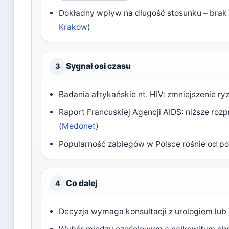
Dokładny wpływ na długość stosunku – brak
Krakow
)
Sygnał osi czasu
3
Badania afrykańskie nt. HIV: zmniejszenie ry
Raport Francuskiej Agencji AIDS: niższe roz
(
Medonet
)
Popularność zabiegów w Polsce rośnie od p
Co dalej
4
Decyzja wymaga konsultacji z urologiem lub