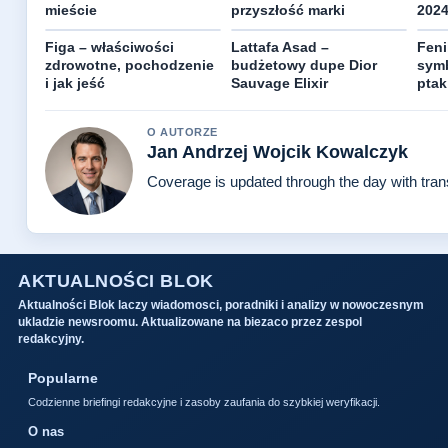
mieście
przyszłość marki
202
Figa – właściwości
Lattafa Asad –
Feni
zdrowotne, pochodzenie
budżetowy dupe Dior
symb
i jak jeść
Sauvage Elixir
ptak
O AUTORZE
Jan Andrzej Wojcik Kowalczyk
Coverage is updated through the day with tra
AKTUALNOŚCI BLOK
Aktualności Blok laczy wiadomosci, poradniki i analizy w nowoczesnym
ukladzie newsroomu. Aktualizowane na biezaco przez zespol
redakcyjny.
Popularne
Codzienne briefingi redakcyjne i zasoby zaufania do szybkiej weryfikacji.
O nas