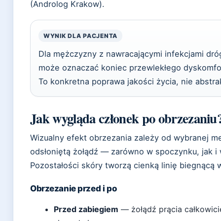
(Androlog Krakow).
WYNIK DLA PACJENTA
Dla mężczyzny z nawracającymi infekcjami dró
może oznaczać koniec przewlekłego dyskomfortu
To konkretna poprawa jakości życia, nie abstr
Jak wygląda członek po obrzezaniu
Wizualny efekt obrzezania zależy od wybranej m
odsłoniętą żołądź — zarówno w spoczynku, jak i
Pozostałości skóry tworzą cienką linię biegnącą w
Obrzezanie przed i po
Przed zabiegiem
— żołądź prącia całkowici