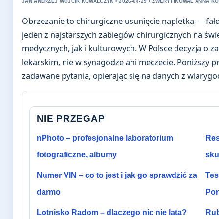
JAN ANDRZEJ WOJCIK KOWALCZYK • 2026-04-29 • ZWERYFIKOWAL ANNA K
Obrzezanie to chirurgiczne usunięcie napletka — fał
jeden z najstarszych zabiegów chirurgicznych na ś
medycznych, jak i kulturowych. W Polsce decyzja o z
lekarskim, nie w synagodze ani meczecie. Poniższy 
zadawane pytania, opierając się na danych z wiaryg
NIE PRZEGAP
nPhoto – profesjonalne laboratorium
Res
fotograficzne, albumy
sku
Numer VIN – co to jest i jak go sprawdzić za
Tes
darmo
Por
Lotnisko Radom – dlaczego nic nie lata?
Rube