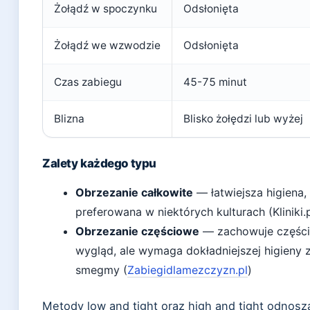
Żołądź w spoczynku
Odsłonięta
Żołądź we wzwodzie
Odsłonięta
Czas zabiegu
45-75 minut
Blizna
Blisko żołędzi lub wyżej
Zalety każdego typu
Obrzezanie całkowite
— łatwiejsza higiena, 
preferowana w niektórych kulturach (Kliniki.p
Obrzezanie częściowe
— zachowuje częścio
wygląd, ale wymaga dokładniejszej higieny
smegmy (
Zabiegidlamezczyzn.pl
)
Metody low and tight oraz high and tight odnoszą