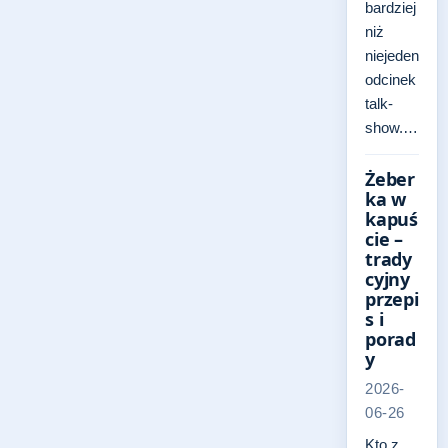
bardziej
niż
niejeden
odcinek
talk-
show.…
Żeber
ka w
kapuś
cie –
trady
cyjny
przepi
s i
porad
y
2026-
06-26
Kto z