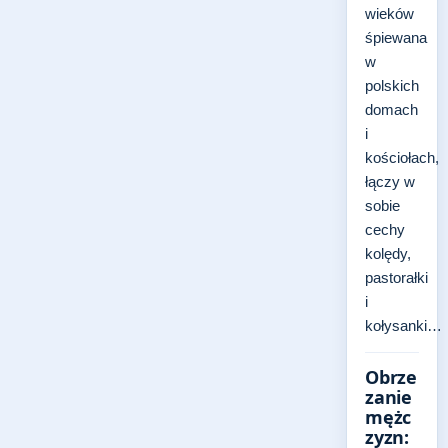
wieków
śpiewana
w
polskich
domach
i
kościołach,
łączy w
sobie
cechy
kolędy,
pastorałki
i
kołysanki…
Obrze
zanie
mężc
zyzn: