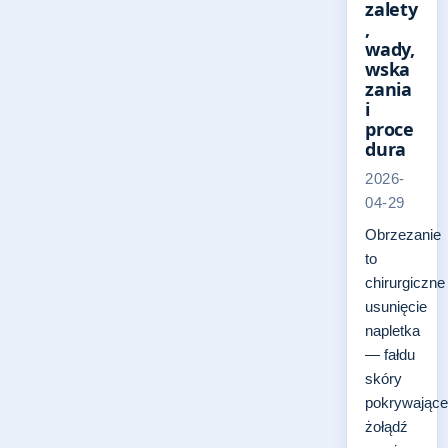
zalety
,
wady,
wska
zania
i
proce
dura
2026-
04-29
Obrzezanie
to
chirurgiczne
usunięcie
napletka
— fałdu
skóry
pokrywając
żołądź