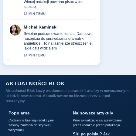
Wiecej redakcji powinno pisac w ten
sposob.
12 MIN TEMU
Michal Kaminski
Swietne podsumowanie tematu Darmowe
narzędzia do sprawdzania gramatyki
angielskiej. To najjasniejsze streszczenie,
jakie dzis widzialem.
14 MIN TEMU
AKTUALNOŚCI BLOK
Aktualności Blok laczy wiadomosci, poradniki i analizy w nowoczesnym
ukladzie newsroomu. Aktualizowane na biezaco przez zespol
redakcyjny.
Popularne
Najnowsze artykuly
Codzienne briefingi redakcyjne i
Pilne aktualizacje sa sprawdzane
zasoby zaufania do szybkiej
przez redakcje przed publikacja.
weryfikacji.
Siri po polsku? Jak