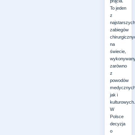
prącia.
To jeden
z
najstarszyc
zabiegów
chirurgiczny
na
świecie,
wykonywan
zarówno
z
powodów
medycznych
jak i
kulturowych.
W
Polsce
decyzja
o