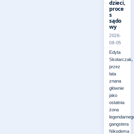
dzieci,
proce
s
sądo
wy
2026-
08-05
Edyta
Skotarczak,
przez
lata
znana
głównie
jako
ostatnia
żona
legendarneg
gangstera
Nikodema