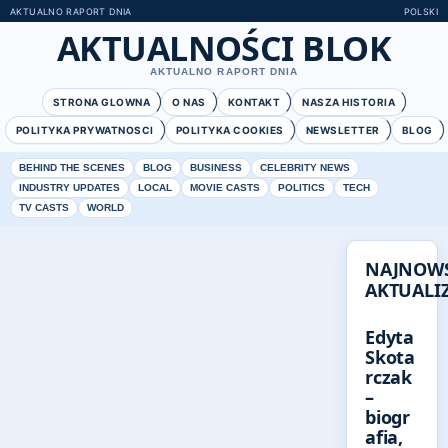
AKTUALNO RAPORT DNIA
POLSKI
AKTUALNOŚCI BLOK
AKTUALNO RAPORT DNIA
STRONA GLOWNA
O NAS
KONTAKT
NASZA HISTORIA
POLITYKA PRYWATNOSCI
POLITYKA COOKIES
NEWSLETTER
BLOG
BEHIND THE SCENES
BLOG
BUSINESS
CELEBRITY NEWS
INDUSTRY UPDATES
LOCAL
MOVIE CASTS
POLITICS
TECH
TV CASTS
WORLD
NAJNOW
AKTUALIZ
Edyta
Skota
rczak
–
biogr
afia,