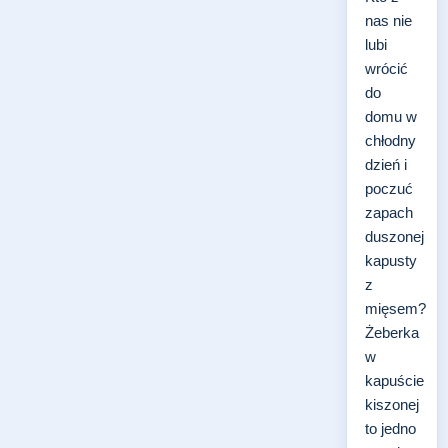
nas nie
lubi
wrócić
do
domu w
chłodny
dzień i
poczuć
zapach
duszonej
kapusty
z
mięsem?
Żeberka
w
kapuście
kiszonej
to jedno