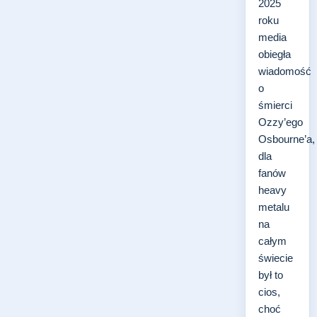
2025
roku
media
obiegła
wiadomość
o
śmierci
Ozzy’ego
Osbourne’a,
dla
fanów
heavy
metalu
na
całym
świecie
był to
cios,
choć