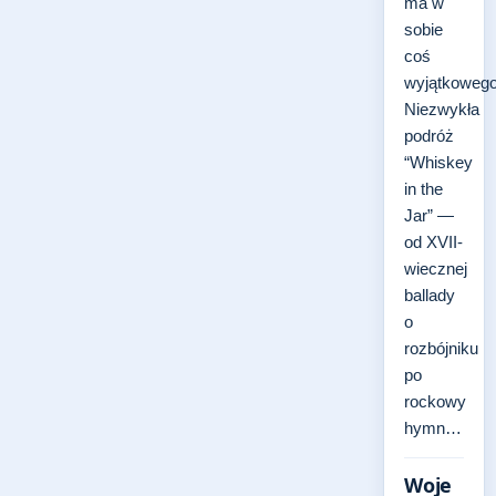
ma w
sobie
coś
wyjątkowego
Niezwykła
podróż
“Whiskey
in the
Jar” —
od XVII-
wiecznej
ballady
o
rozbójniku
po
rockowy
hymn…
Woje