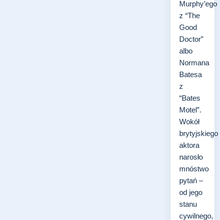
Murphy’ego
z “The
Good
Doctor”
albo
Normana
Batesa
z
“Bates
Motel”.
Wokół
brytyjskiego
aktora
narosło
mnóstwo
pytań –
od jego
stanu
cywilnego,