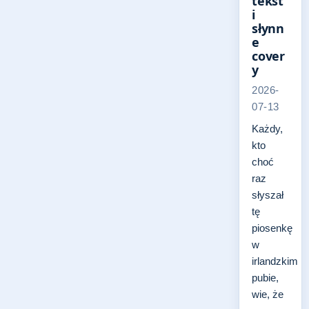
tekst
i
słynn
e
cover
y
2026-
07-13
Każdy,
kto
choć
raz
słyszał
tę
piosenkę
w
irlandzkim
pubie,
wie, że