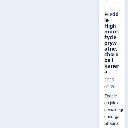
Fredd
ie
High
more:
życie
pryw
atne,
choro
ba i
karier
a
2026-
07-20
Znacie
go jako
genialnego
chirurga
Shauna