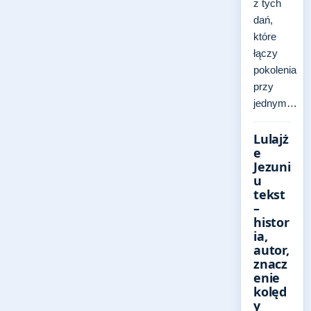
z tych
dań,
które
łączy
pokolenia
przy
jednym…
Lulajż
e
Jezuni
u
tekst
–
histor
ia,
autor,
znacz
enie
kolęd
y