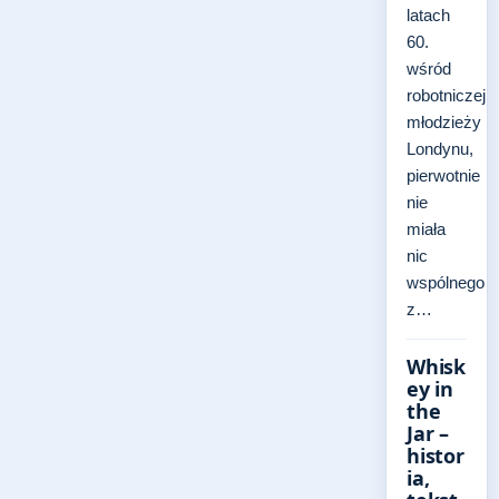
latach
60.
wśród
robotniczej
młodzieży
Londynu,
pierwotnie
nie
miała
nic
wspólnego
z…
Whisk
ey in
the
Jar –
histor
ia,