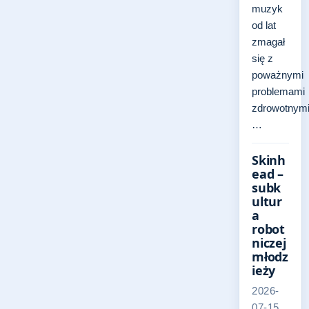
muzyk
od lat
zmagał
się z
poważnymi
problemami
zdrowotnymi
…
Skinh
ead –
subk
ultur
a
robot
niczej
młodz
ieży
2026-
07-15