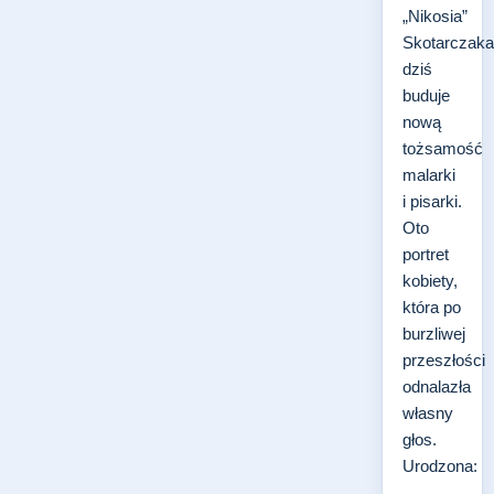
„Nikosia”
Skotarczaka
dziś
buduje
nową
tożsamość
malarki
i pisarki.
Oto
portret
kobiety,
która po
burzliwej
przeszłości
odnalazła
własny
głos.
Urodzona:
…