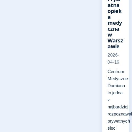
atna
opiek
a
medy
czna
w
Warsz
awie
2026-
04-16
Centrum
Medyczne
Damiana
to jedna
z
najbardziej
rozpoznawa
prywatnych
sieci