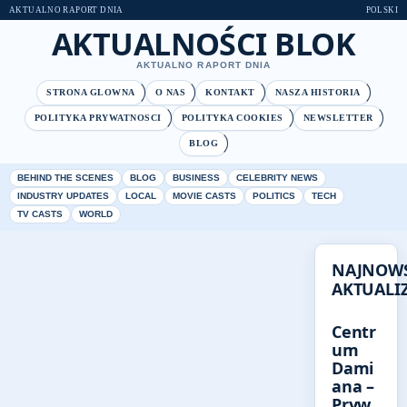
AKTUALNO RAPORT DNIA
POLSKI
AKTUALNOŚCI BLOK
AKTUALNO RAPORT DNIA
STRONA GLOWNA
O NAS
KONTAKT
NASZA HISTORIA
POLITYKA PRYWATNOSCI
POLITYKA COOKIES
NEWSLETTER
BLOG
BEHIND THE SCENES
BLOG
BUSINESS
CELEBRITY NEWS
INDUSTRY UPDATES
LOCAL
MOVIE CASTS
POLITICS
TECH
TV CASTS
WORLD
NAJNOW
AKTUALIZ
Centr
um
Dami
ana –
Pryw