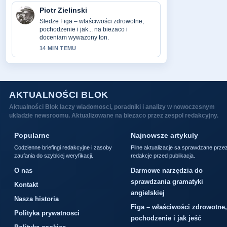
Piotr Zielinski
Sledze Figa – właściwości zdrowotne,
pochodzenie i jak... na biezaco i
doceniam wywazony ton.
14 MIN TEMU
AKTUALNOŚCI BLOK
Aktualności Blok laczy wiadomosci, poradniki i analizy w nowoczesnym
ukladzie newsroomu. Aktualizowane na biezaco przez zespol redakcyjny.
Popularne
Najnowsze artykuly
Codzienne briefingi redakcyjne i zasoby
Pilne aktualizacje sa sprawdzane prze
zaufania do szybkiej weryfikacji.
redakcje przed publikacja.
O nas
Darmowe narzędzia do
sprawdzania gramatyki
Kontakt
angielskiej
Nasza historia
Figa – właściwości zdrowotne,
Polityka prywatnosci
pochodzenie i jak jeść