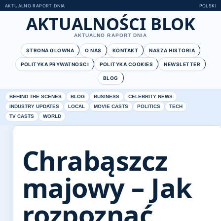
AKTUALNO RAPORT DNIA
POLSKI
AKTUALNOŚCI BLOK
AKTUALNO RAPORT DNIA
STRONA GLOWNA
O NAS
KONTAKT
NASZA HISTORIA
POLITYKA PRYWATNOSCI
POLITYKA COOKIES
NEWSLETTER
BLOG
BEHIND THE SCENES
BLOG
BUSINESS
CELEBRITY NEWS
INDUSTRY UPDATES
LOCAL
MOVIE CASTS
POLITICS
TECH
TV CASTS
WORLD
Chrabąszcz
majowy – Jak
rozpoznać,