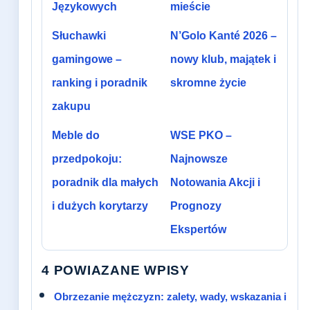
Językowych
mieście
Słuchawki
N’Golo Kanté 2026 –
gamingowe –
nowy klub, majątek i
ranking i poradnik
skromne życie
zakupu
Meble do
WSE PKO –
przedpokoju:
Najnowsze
poradnik dla małych
Notowania Akcji i
i dużych korytarzy
Prognozy
Ekspertów
4 POWIAZANE WPISY
Obrzezanie mężczyzn: zalety, wady, wskazania i