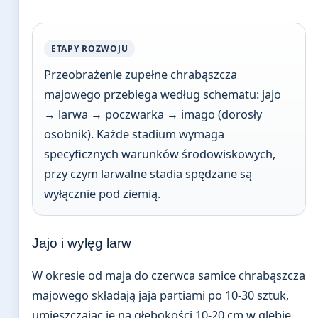
ETAPY ROZWOJU
Przeobrażenie zupełne chrabąszcza
majowego przebiega według schematu: jajo
→ larwa → poczwarka → imago (dorosły
osobnik). Każde stadium wymaga
specyficznych warunków środowiskowych,
przy czym larwalne stadia spędzane są
wyłącznie pod ziemią.
Jajo i wylęg larw
W okresie od maja do czerwca samice chrabąszcza
majowego składają jaja partiami po 10-30 sztuk,
umieszczając je na głębokości 10-20 cm w glebie.