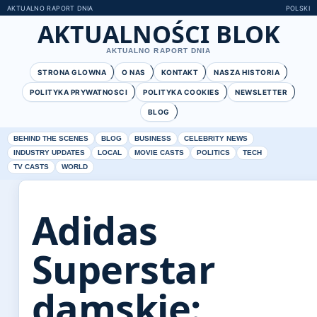
AKTUALNO RAPORT DNIA
POLSKI
AKTUALNOŚCI BLOK
AKTUALNO RAPORT DNIA
STRONA GLOWNA
O NAS
KONTAKT
NASZA HISTORIA
POLITYKA PRYWATNOSCI
POLITYKA COOKIES
NEWSLETTER
BLOG
BEHIND THE SCENES
BLOG
BUSINESS
CELEBRITY NEWS
INDUSTRY UPDATES
LOCAL
MOVIE CASTS
POLITICS
TECH
TV CASTS
WORLD
Adidas
Superstar
damskie: