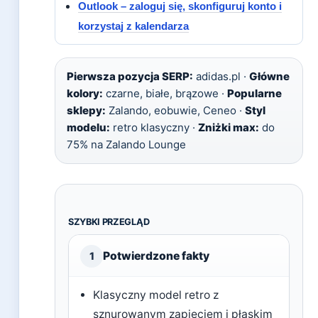
Outlook – zaloguj się, skonfiguruj konto i
korzystaj z kalendarza
Pierwsza pozycja SERP:
adidas.pl ·
Główne
kolory:
czarne, białe, brązowe ·
Popularne
sklepy:
Zalando, eobuwie, Ceneo ·
Styl
modelu:
retro klasyczny ·
Zniżki max:
do
75% na Zalando Lounge
SZYBKI PRZEGLĄD
Potwierdzone fakty
1
Klasyczny model retro z
sznurowanym zapięciem i płaskim