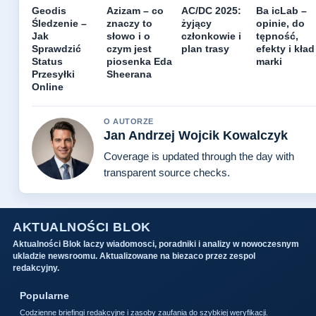
Geodis
Azizam – co
AC/DC 2025:
Ba icLab –
Śledzenie –
znaczy to
żyjący
opinie, do
Jak
słowo i o
członkowie i
tępność,
Sprawdzić
czym jest
plan trasy
efekty i kład
Status
piosenka Eda
marki
Przesyłki
Sheerana
Online
O AUTORZE
Jan Andrzej Wojcik Kowalczyk
Coverage is updated through the day with
transparent source checks.
AKTUALNOŚCI BLOK
Aktualności Blok laczy wiadomosci, poradniki i analizy w nowoczesnym
ukladzie newsroomu. Aktualizowane na biezaco przez zespol
redakcyjny.
Popularne
Codzienne briefingi redakcyjne i zasoby zaufania do szybkiej weryfikacji.