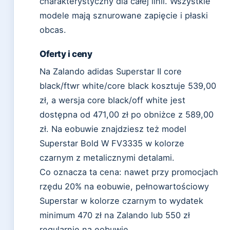
charakterystyczny dla całej linii. Wszystkie
modele mają sznurowane zapięcie i płaski
obcas.
Oferty i ceny
Na Zalando adidas Superstar II core
black/ftwr white/core black kosztuje 539,00
zł, a wersja core black/off white jest
dostępna od 471,00 zł po obniżce z 589,00
zł. Na eobuwie znajdziesz też model
Superstar Bold W FV3335 w kolorze
czarnym z metalicznymi detalami.
Co oznacza ta cena: nawet przy promocjach
rzędu 20% na eobuwie, pełnowartościowy
Superstar w kolorze czarnym to wydatek
minimum 470 zł na Zalando lub 550 zł
regularnie na eobuwie.