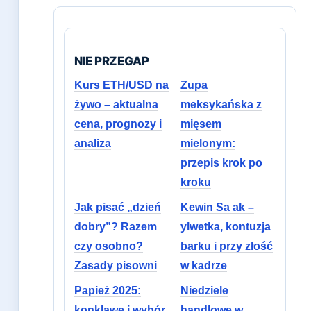
NIE PRZEGAP
Kurs ETH/USD na
Zupa
żywo – aktualna
meksykańska z
cena, prognozy i
mięsem
analiza
mielonym:
przepis krok po
kroku
Jak pisać „dzień
Kewin Sa ak –
dobry”? Razem
ylwetka, kontuzja
czy osobno?
barku i przy złość
Zasady pisowni
w kadrze
Papież 2025:
Niedziele
konklawe i wybór
handlowe w