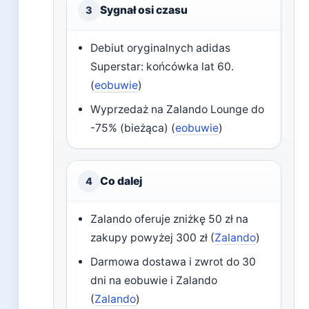
Sygnał osi czasu
3
Debiut oryginalnych adidas
Superstar: końcówka lat 60.
(
eobuwie
)
Wyprzedaż na Zalando Lounge do
-75% (bieżąca) (
eobuwie
)
Co dalej
4
Zalando oferuje zniżkę 50 zł na
zakupy powyżej 300 zł (
Zalando
)
Darmowa dostawa i zwrot do 30
dni na eobuwie i Zalando
(
Zalando
)