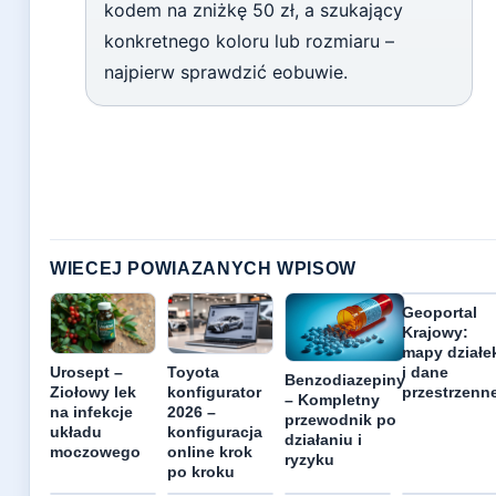
kodem na zniżkę 50 zł, a szukający
konkretnego koloru lub rozmiaru –
najpierw sprawdzić eobuwie.
WIECEJ POWIAZANYCH WPISOW
Geoportal
Krajowy:
mapy działe
Urosept –
Toyota
i dane
Benzodiazepiny
Ziołowy lek
konfigurator
przestrzenn
– Kompletny
na infekcje
2026 –
przewodnik po
układu
konfiguracja
działaniu i
moczowego
online krok
ryzyku
po kroku