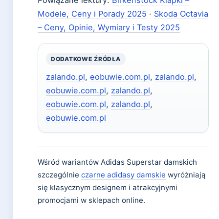
Powiązane lektury:
Birkenstock Klapki –
Modele, Ceny i Porady 2025
·
Skoda Octavia
– Ceny, Opinie, Wymiary i Testy 2025
DODATKOWE ŹRÓDŁA
zalando.pl
,
eobuwie.com.pl
,
zalando.pl
,
eobuwie.com.pl
,
zalando.pl
,
eobuwie.com.pl
,
zalando.pl
,
eobuwie.com.pl
Wśród wariantów Adidas Superstar damskich
szczególnie
czarne adidasy damskie
wyróżniają
się klasycznym designem i atrakcyjnymi
promocjami w sklepach online.