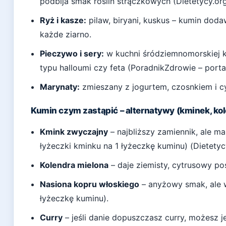
podbija smak roślin strączkowych (Dietetycy.org
Ryż i kasze:
pilaw, biryani, kuskus – kumin dod
każde ziarno.
Pieczywo i sery:
w kuchni śródziemnomorskiej k
typu halloumi czy feta (PoradnikZdrowie – port
Marynaty:
zmieszany z jogurtem, czosnkiem i cyt
Kumin czym zastąpić – alternatywy (kminek, ko
Kmink zwyczajny
– najbliższy zamiennik, ale ma 
łyżeczki kminku na 1 łyżeczkę kuminu) (Dietetycy
Kolendra mielona
– daje ziemisty, cytrusowy pos
Nasiona kopru włoskiego
– anyżowy smak, ale w
łyżeczkę kuminu).
Curry
– jeśli danie dopuszczasz curry, możesz j