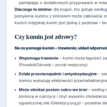
pamiętając o dodatkowych przyprawach w mies
Dlaczego to istotne:
dla kogoś, kto gotuje według
pomylenie kuminu z kminkiem może całkowicie z
kuchni indyjskiej kumin jest jedną z podstaw – be
Czy kumin jest zdrowy?
Na co pomaga kumin – trawienie, układ odporno
Wspomaga trawienie
– kumin może łagodzić za
(PoradnikZdrowie – portal medyczny).
Działa przeciwzapalnie i antyoksydacyjnie
– ole
kuminu wykazują właściwości przeciwbakteryjne
Może obniżać poziom cukru we krwi
– według n
pomocą w cukrzycy i zbyt wysokim cholesterol
ograniczonej sile (Dietetycy.org.pl – poradnia di