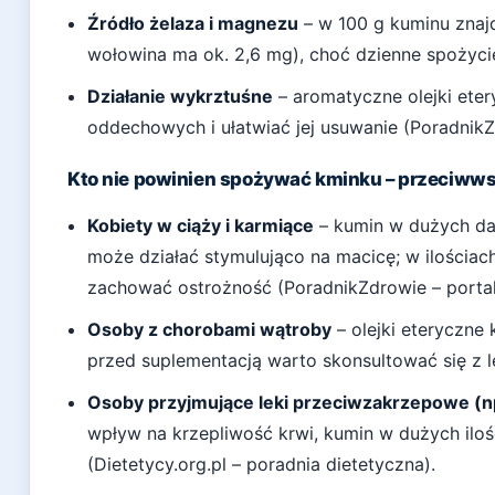
Źródło żelaza i magnezu
– w 100 g kuminu znajd
wołowina ma ok. 2,6 mg), choć dzienne spożycie
Działanie wykrztuśne
– aromatyczne olejki ete
oddechowych i ułatwiać jej usuwanie (Poradnik
Kto nie powinien spożywać kminku – przeciww
Kobiety w ciąży i karmiące
– kumin w dużych da
może działać stymulująco na macicę; w ilościach
zachować ostrożność (PoradnikZdrowie – porta
Osoby z chorobami wątroby
– olejki eteryczne
przed suplementacją warto skonsultować się z 
Osoby przyjmujące leki przeciwzakrzepowe (n
wpływ na krzepliwość krwi, kumin w dużych ilo
(Dietetycy.org.pl – poradnia dietetyczna).