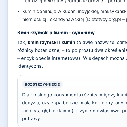
i bardziej delikatny (PoradnikZdrowie – portal 
Kumin dominuje w kuchni indyjskiej, meksykańskie
niemieckiej i skandynawskiej (Dietetycy.org.pl –
Kmin rzymski a kumin – synonimy
Tak,
kmin rzymski
i
kumin
to dwie nazwy tej same
różnicy botanicznej – to po prostu dwa określen
– encyklopedia internetowa). W sklepach można s
identyczna.
ROZSTRZYGNIĘCIE
Dla polskiego konsumenta różnica między kumi
decyzja, czy zupa będzie miała korzenny, anyż
ziemistą głębię (kumin). Użycie niewłaściwej p
potrawy.