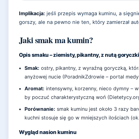
Implikacja:
jeśli przepis wymaga kuminu, a sięgni
gorszy, ale na pewno nie ten, który zamierzał aut
Jaki smak ma kumin?
Opis smaku – ziemisty, pikantny, z nutą goryczk
Smak:
ostry, pikantny, z wyraźną goryczką, która
anyżowej nucie (PoradnikZdrowie – portal medy
Aromat:
intensywny, korzenny, nieco dymny – wy
by poczuć charakterystyczną woń (Dietetycy.org
Porównanie:
smak kuminu jest około 3 razy bard
kuchni stosuje się go w mniejszych ilościach (ok
Wygląd nasion kuminu