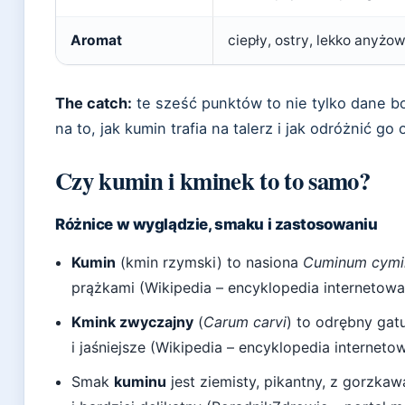
Aromat
ciepły, ostry, lekko anyżow
The catch:
te sześć punktów to nie tylko dane b
na to, jak kumin trafia na talerz i jak odróżnić go
Czy kumin i kminek to to samo?
Różnice w wyglądzie, smaku i zastosowaniu
Kumin
(kmin rzymski) to nasiona
Cuminum cym
prążkami (Wikipedia – encyklopedia internetowa
Kmink zwyczajny
(
Carum carvi
) to odrębny gat
i jaśniejsze (Wikipedia – encyklopedia internetow
Smak
kuminu
jest ziemisty, pikantny, z gorzkaw