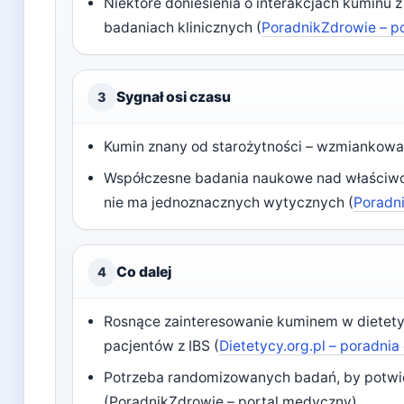
Niektóre doniesienia o interakcjach kuminu
badaniach klinicznych (
PoradnikZdrowie – p
Sygnał osi czasu
3
Kumin znany od starożytności – wzmiankowan
Współczesne badania naukowe nad właściwośc
nie ma jednoznacznych wytycznych (
Poradn
Co dalej
4
Rosnące zainteresowanie kuminem w dietety
pacjentów z IBS (
Dietetycy.org.pl – poradnia
Potrzeba randomizowanych badań, by potwi
(PoradnikZdrowie – portal medyczny)