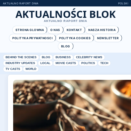
AKTUALNO RAPORT DNIA
POLSKI
AKTUALNOŚCI BLOK
AKTUALNO RAPORT DNIA
STRONA GLOWNA
O NAS
KONTAKT
NASZA HISTORIA
POLITYKA PRYWATNOSCI
POLITYKA COOKIES
NEWSLETTER
BLOG
BEHIND THE SCENES
BLOG
BUSINESS
CELEBRITY NEWS
INDUSTRY UPDATES
LOCAL
MOVIE CASTS
POLITICS
TECH
TV CASTS
WORLD