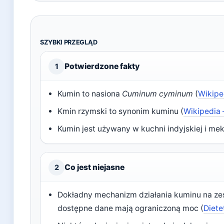
SZYBKI PRZEGLĄD
Potwierdzone fakty
1
Kumin to nasiona
Cuminum cyminum
(
Wikipe
Kmin rzymski to synonim kuminu (
Wikipedia 
Kumin jest używany w kuchni indyjskiej i mek
Co jest niejasne
2
Dokładny mechanizm działania kuminu na zesp
dostępne dane mają ograniczoną moc (
Diete