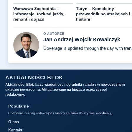
Warszawa Zachodnia –
Turyn – Kompletny
informacje, rozkład jazdy,
przewodnik po atrakcjach i
remont i dojazd
historii
O AUTORZE
Jan Andrzej Wojcik Kowalczyk
Coverage is updated through the day with tra
AKTUALNOŚCI BLOK
Aktualności Blok laczy wiadomosci, poradniki i analizy w nowoczesnym
ukladzie newsroomu. Aktualizowane na biezaco przez zespol
redakcyjny.
Popularne
Codzienne briefingi redakcyjne i zasoby zaufania do szybkiej weryfikacji.
O nas
Kontakt