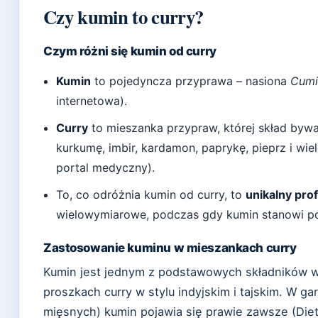
Czy kumin to curry?
Czym różni się kumin od curry
Kumin
to pojedyncza przyprawa – nasiona
Cumi
internetowa).
Curry
to mieszanka przypraw, której skład byw
kurkumę, imbir, kardamon, paprykę, pieprz i wie
portal medyczny).
To, co odróżnia kumin od curry, to
unikalny pro
wielowymiarowe, podczas gdy kumin stanowi po
Zastosowanie kuminu w mieszankach curry
Kumin jest jednym z podstawowych składników w
proszkach curry w stylu indyjskim i tajskim. W g
mięsnych) kumin pojawia się prawie zawsze (Diete