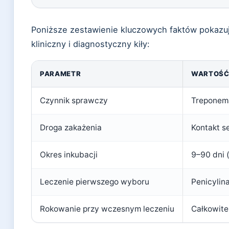
Poniższe zestawienie kluczowych faktów pokazuje
kliniczny i diagnostyczny kiły:
PARAMETR
WARTOŚ
Czynnik sprawczy
Treponema
Droga zakażenia
Kontakt s
Okres inkubacji
9–90 dni 
Leczenie pierwszego wyboru
Penicyli
Rokowanie przy wczesnym leczeniu
Całkowite