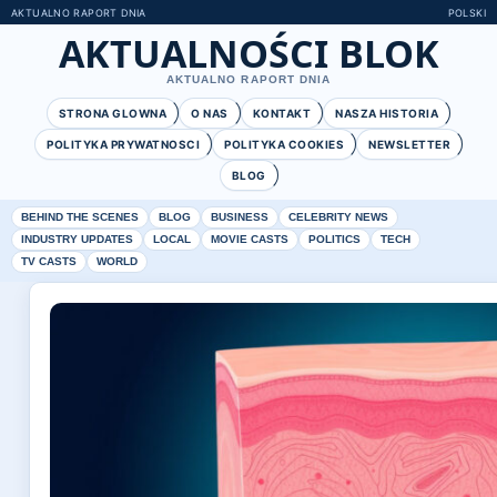
AKTUALNO RAPORT DNIA
POLSKI
AKTUALNOŚCI BLOK
AKTUALNO RAPORT DNIA
STRONA GLOWNA
O NAS
KONTAKT
NASZA HISTORIA
POLITYKA PRYWATNOSCI
POLITYKA COOKIES
NEWSLETTER
BLOG
BEHIND THE SCENES
BLOG
BUSINESS
CELEBRITY NEWS
INDUSTRY UPDATES
LOCAL
MOVIE CASTS
POLITICS
TECH
TV CASTS
WORLD