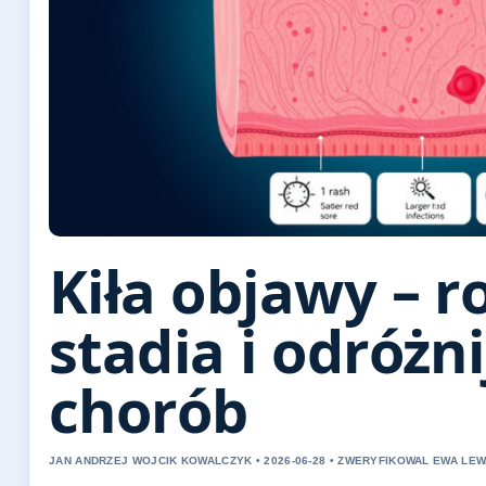
Kiła objawy – r
stadia i odróżn
chorób
JAN ANDRZEJ WOJCIK KOWALCZYK • 2026-06-28 • ZWERYFIKOWAL EWA L