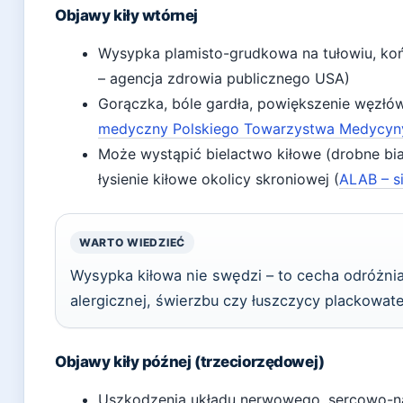
Objawy kiły wtórnej
Wysypka plamisto-grudkowa na tułowiu, koń
– agencja zdrowia publicznego USA)
Gorączka, bóle gardła, powiększenie węzłó
medyczny Polskiego Towarzystwa Medycyn
Może wystąpić bielactwo kiłowe (drobne biał
łysienie kiłowe okolicy skroniowej (
ALAB – s
WARTO WIEDZIEĆ
Wysypka kiłowa nie swędzi – to cecha odróżnia
alergicznej, świerzbu czy łuszczycy plackowate
Objawy kiły późnej (trzeciorzędowej)
Uszkodzenia układu nerwowego, sercowo-n