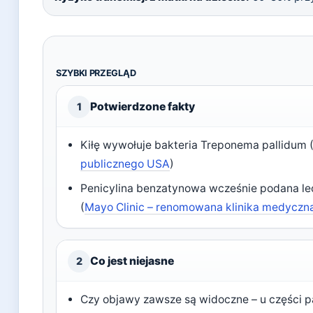
SZYBKI PRZEGLĄD
Potwierdzone fakty
1
Kiłę wywołuje bakteria Treponema pallidum 
publicznego USA
)
Penicylina benzatynowa wcześnie podana l
(
Mayo Clinic – renomowana klinika medyczn
Co jest niejasne
2
Czy objawy zawsze są widoczne – u części 