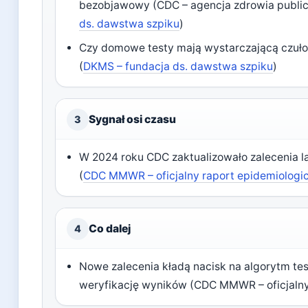
bezobjawowy (CDC – agencja zdrowia publi
ds. dawstwa szpiku
)
Czy domowe testy mają wystarczającą czuło
(
DKMS – fundacja ds. dawstwa szpiku
)
Sygnał osi czasu
3
W 2024 roku CDC zaktualizowało zalecenia la
(
CDC MMWR – oficjalny raport epidemiologi
Co dalej
4
Nowe zalecenia kładą nacisk na algorytm te
weryfikację wyników (CDC MMWR – oficjalny