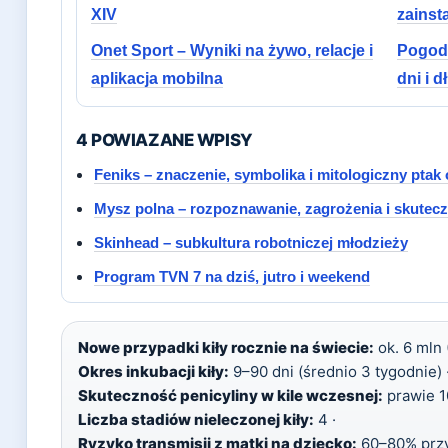
XIV
zainst
Onet Sport – Wyniki na żywo, relacje i
Pogoda
aplikacja mobilna
dni i 
4 POWIAZANE WPISY
Feniks – znaczenie, symbolika i mitologiczny ptak
Mysz polna – rozpoznawanie, zagrożenia i skutec
Skinhead – subkultura robotniczej młodzieży
Program TVN 7 na dziś, jutro i weekend
Nowe przypadki kiły rocznie na świecie:
ok. 6 mln
Okres inkubacji kiły:
9–90 dni (średnio 3 tygodnie) 
Skuteczność penicyliny w kile wczesnej:
prawie 1
Liczba stadiów nieleczonej kiły:
4 ·
Ryzyko transmisji z matki na dziecko:
60–80% przy