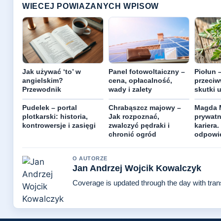
WIECEJ POWIAZANYCH WPISOW
Jak używać ‘to’ w
Panel fotowoltaiczny –
Piołun 
angielskim?
cena, opłacalność,
przeciw
Przewodnik
wady i zalety
skutki 
Pudelek – portal
Chrabąszcz majowy –
Magda M
plotkarski: historia,
Jak rozpoznać,
prywatn
kontrowersje i zasięgi
zwalczyć pędraki i
kariera.
chronić ogród
odpowi
O AUTORZE
Jan Andrzej Wojcik Kowalczyk
Coverage is updated through the day with tra