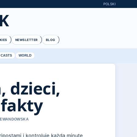
POLSKI
K
KIES
NEWSLETTER
BLOG
 CASTS
WORLD
 dzieci,
 fakty
A LEWANDOWSKA
ipostami i kontroluje każdą minutę