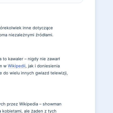
tórekolwiek inne dotyczące
koma niezależnymi źródłami.
 to kawaler – nigdy nie zawarł
am w
Wikipedii
, jak i doniesienia
e do wielu innych gwiazd telewizji,
nych przez Wikipedia – showman
a kobietami, ale żaden z tych