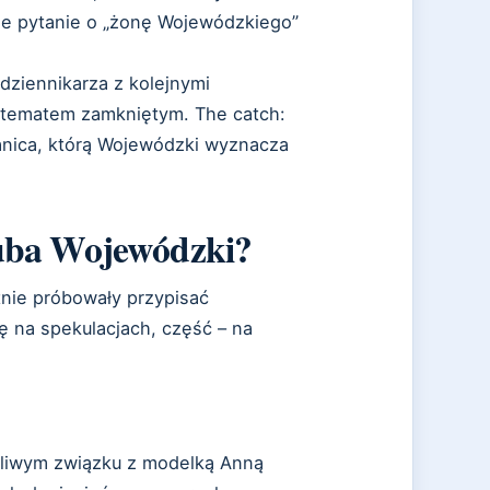
że pytanie o „żonę Wojewódzkiego”
 dziennikarza z kolejnymi
o tematem zamkniętym. The catch:
granica, którą Wojewódzki wyznacza
Kuba Wojewódzki?
nie próbowały przypisać
 na spekulacjach, część – na
żliwym związku z modelką Anną