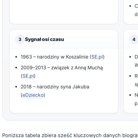
C
d
Sygnał osi czasu
3
4
1963 – narodziny w Koszalinie (
SE.pl
)
D
W
2009–2013 – związek z Anną Muchą
(
SE.pl
)
R
s
2018 – narodziny syna Jakuba
(
eDziecko
)
N
p
Poniższa tabela zbiera sześć kluczowych danych biogra