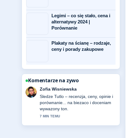
Legimi – co się stało, cena i
alternatywy 2024 |
Porównanie
Plakaty na ścianę – rodzaje,
ceny i porady zakupowe
Komentarze na zywo
Piotr Zielinski
Przydatny kontekst dotyczacy Figa –
właściwości zdrowotne, pochodzenie i
jak.... Prosze kontynuowac aktualizacje
na zywo.
9 MIN TEMU