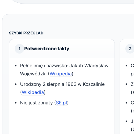
SZYBKI PRZEGLĄD
Potwierdzone fakty
1
2
Pełne imię i nazwisko: Jakub Władysław
C
Wojewódzki (
Wikipedia
)
p
Urodzony 2 sierpnia 1963 w Koszalinie
Z
(
Wikipedia
)
(
Nie jest żonaty (
SE.pl
)
C
(
J
(