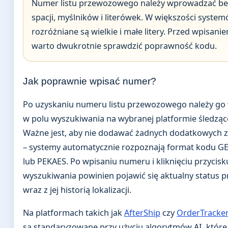
Numer listu przewozowego należy wprowadzać be
spacji, myślników i literówek. W większości syste
rozróżniane są wielkie i małe litery. Przed wpisani
warto dwukrotnie sprawdzić poprawność kodu.
Jak poprawnie wpisać numer?
Po uzyskaniu numeru listu przewozowego należy go
w polu wyszukiwania na wybranej platformie śledzące
Ważne jest, aby nie dodawać żadnych dodatkowych
– systemy automatycznie rozpoznają format kodu G
lub PEKAES. Po wpisaniu numeru i kliknięciu przycisk
wyszukiwania powinien pojawić się aktualny status pr
wraz z jej historią lokalizacji.
Na platformach takich jak
AfterShip
czy
OrderTracke
są standaryzowane przy użyciu algorytmów AI, które