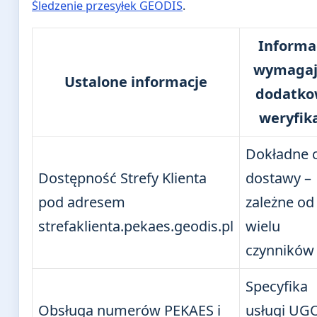
Śledzenie przesyłek GEODIS
.
Informa
wymagaj
Ustalone informacje
dodatko
weryfika
Dokładne 
Dostępność Strefy Klienta
dostawy –
pod adresem
zależne od
strefaklienta.pekaes.geodis.pl
wielu
czynników
Specyfika
Obsługa numerów PEKAES i
usługi UG