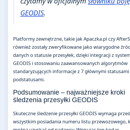
czytamy w oficjalnym
słowniku poję
GEODIS
.
Platformy zewnętrzne, takie jak Apaczka.pl czy AfterS
również zostały zweryfikowane jako wiarygodne źród
danych o statusie przesyłek, dzięki integracji z syst
GEODIS i stosowaniu zaawansowanych algorytmów
standaryzujących informacje z 7 głównymi statusami 
podstatusami.
Podsumowanie – najważniejsze kroki
śledzenia przesyłki GEODIS
Skuteczne śledzenie przesyłki GEODIS wymaga prze
wszystkim posiadania numeru listu przewozowego, 
można uzyskać od nadawcy. Wpisując ten kod w