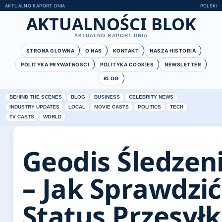
AKTUALNO RAPORT DNIA
POLSKI
AKTUALNOŚCI BLOK
AKTUALNO RAPORT DNIA
STRONA GLOWNA
O NAS
KONTAKT
NASZA HISTORIA
POLITYKA PRYWATNOSCI
POLITYKA COOKIES
NEWSLETTER
BLOG
BEHIND THE SCENES
BLOG
BUSINESS
CELEBRITY NEWS
INDUSTRY UPDATES
LOCAL
MOVIE CASTS
POLITICS
TECH
TV CASTS
WORLD
Geodis Śledzen
– Jak Sprawdzić
Status Przesyłk