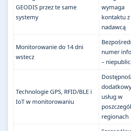
GEODIS przez te same
wymaga
systemy
kontaktu z
nadawcą
Bezpośred
Monitorowanie do 14 dni
numer infol
wstecz
– niepubli
Dostępnoś
dodatkow
Technologie GPS, RFID/BLE i
usług w
IoT w monitorowaniu
poszczegó
regionach