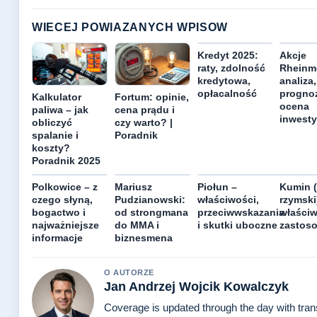
WIECEJ POWIAZANYCH WPISOW
Kredyt 2025:
Akcje
raty, zdolność
Rheinme
kredytowa,
analiza,
opłacalność
prognoz
Kalkulator
Fortum: opinie,
ocena
paliwa – jak
cena prądu i
inwesty
obliczyć
czy warto? |
spalanie i
Poradnik
koszty?
Poradnik 2025
Polkowice – z
Mariusz
Piołun –
Kumin 
czego słyną,
Pudzianowski:
właściwości,
rzymski
bogactwo i
od strongmana
przeciwwskazania
właściw
najważniejsze
do MMA i
i skutki uboczne
zastos
informacje
biznesmena
O AUTORZE
Jan Andrzej Wojcik Kowalczyk
Coverage is updated through the day with tra