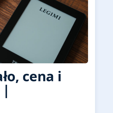
ało, cena i
 |