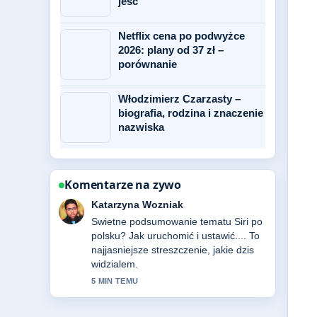
jeść
Netflix cena po podwyżce
2026: plany od 37 zł –
porównanie
Włodzimierz Czarzasty –
biografia, rodzina i znaczenie
nazwiska
Komentarze na zywo
Michal Kaminski
Sledze Polkowice – z czego słyną,
bogactwo i... na biezaco i doceniam
wywazony ton.
7 MIN TEMU