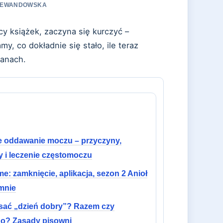
A LEWANDOWSKA
cy książek, zaczyna się kurczyć –
, co dokładnie się stało, ile teraz
ianach.
e oddawanie moczu – przyczyny,
y i leczenie częstomoczu
e: zamknięcie, aplikacja, sezon 2 Anioł
mnie
isać „dzień dobry”? Razem czy
o? Zasady pisowni