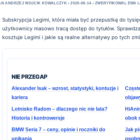
AN ANDRZEJ WOJCIK KOWALCZYK • 2026-06-14 • ZWERYFIKOWAL EW
Subskrypcja Legimi, która miała być przepustką do tysię
użytkownicy masowo tracą dostęp do tytułów. Sprawdzamy
kosztuje Legimi i jakie są realne alternatywy po tych zm
NIE PRZEGAP
Alexander Isak – wzrost, statystyki, kontuzje i
Częst
kariera
objaw
Lotnisko Radom – dlaczego nic nie lata?
HiAnim
Historia i kontrowersje
obok 
BMW Seria 7 – ceny, opinie i roczniki do
Jak p
unikania
osobn