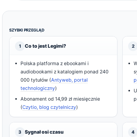
SZYBKI PRZEGLĄD
Co to jest Legimi?
1
2
Polska platforma z ebookami i
W
audiobookami z katalogiem ponad 240
s
000 tytułów (
Antyweb, portal
p
technologiczny
)
U
Abonament od 14,99 zł miesięcznie
p
(
Czytio, blog czytelniczy
)
Sygnał osi czasu
3
4