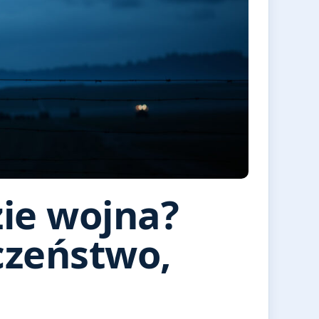
zie wojna?
czeństwo,