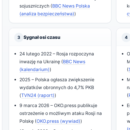
sojuszniczych (
BBC News Polska
k
(analiza bezpieczeństwa)
)
c
Sygnał osi czasu
3
4
24 lutego 2022 – Rosja rozpoczyna
O
inwazję na Ukrainę (
BBC News
M
(kalendarium)
)
(
2025 – Polska ogłasza zwiększenie
M
wydatków obronnych do 4,7% PKB
n
(
TVN24 (raport)
)
(
9 marca 2026 – OKO.press publikuje
E
ostrzeżenie o możliwym ataku Rosji na
p
Polskę (
OKO.press (wywiad)
)
w
(