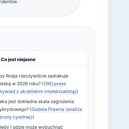
ndentów ·
Co jest niejasne
zy Rosja rzeczywiście zaatakuje
olskę w 2026 roku? (
OKO.press
wywiad z ukraińskim intelektualistą)
)
aka jest dokładna skala zagrożenia
ybrydowego? (
Gazeta Prawna (analiza
brony cywilnej)
)
iedy i gdzie może wybuchnąć