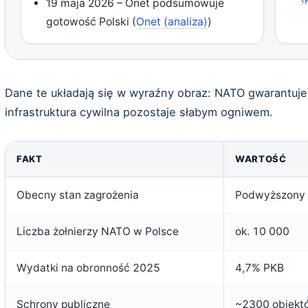
19 maja 2026 – Onet podsumowuje
gotowość Polski (
Onet (analiza)
)
Dane te układają się w wyraźny obraz: NATO gwarantuje 
infrastruktura cywilna pozostaje słabym ogniwem.
FAKT
WARTOŚĆ
Obecny stan zagrożenia
Podwyższony –
Liczba żołnierzy NATO w Polsce
ok. 10 000
Wydatki na obronność 2025
4,7% PKB
Schrony publiczne
~2300 obiekt