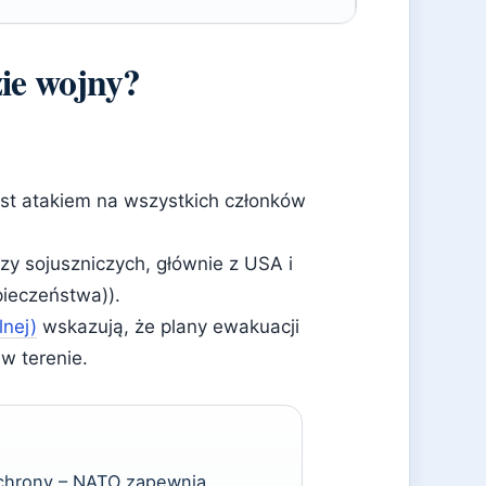
zie wojny?
est atakiem na wszystkich członków
rzy sojuszniczych, głównie z USA i
pieczeństwa)).
lnej)
wskazują, że plany ewakuacji
 w terenie.
 ochrony – NATO zapewnia