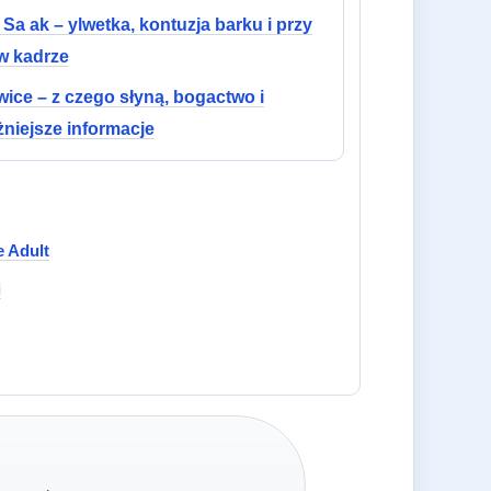
Sa ak – ylwetka, kontuzja barku i przy
w kadrze
ice – z czego słyną, bogactwo i
niejsze informacje
 Adult
i