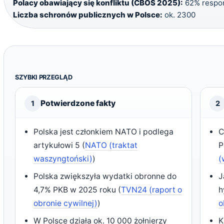
Polacy obawiający się konfliktu (CBOS 2025):
62% respo
Liczba schronów publicznych w Polsce:
ok. 2300
SZYBKI PRZEGLĄD
Potwierdzone fakty
1
2
Polska jest członkiem NATO i podlega
C
artykułowi 5 (
NATO (traktat
P
waszyngtoński)
)
(
Polska zwiększyła wydatki obronne do
J
4,7% PKB w 2025 roku (
TVN24 (raport o
h
obronie cywilnej)
)
o
W Polsce działa ok. 10 000 żołnierzy
K