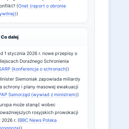
onflikt? (
Onet (raport o obronie
ywilnej)
)
Co dalej
d 1 stycznia 2026 r. nowe przepisy o
iejscach Doraźnego Schronienia
SARP (konferencja o schronach)
)
inister Siemoniak zapowiada miliardy
a schrony i plany masowej ewakuacji
PAP Samorząd (wywiad z ministrem)
)
uropa może stanąć wobec
oważniejszych rosyjskich prowokacji
 2026 r. (
BBC News Polska
prognoza)
)