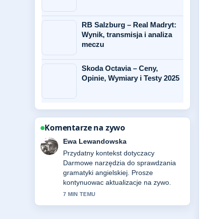
RB Salzburg – Real Madryt:
Wynik, transmisja i analiza
meczu
Skoda Octavia – Ceny,
Opinie, Wymiary i Testy 2025
Komentarze na zywo
Tomasz Dabrowski
Relacja o Figa – właściwości
zdrowotne, pochodzenie i jak... jest
solidna i bardzo latwa do sledzenia.
9 MIN TEMU