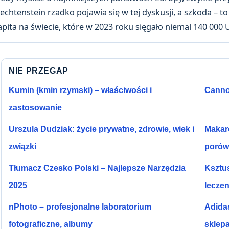
iechtenstein rzadko pojawia się w tej dyskusji, a szkoda – 
apita na świecie, które w 2023 roku sięgało niemal 140 000 
NIE PRZEGAP
Kumin (kmin rzymski) – właściwości i
Cannol
zastosowanie
Urszula Dudziak: życie prywatne, zdrowie, wiek i
Makaro
związki
porów
Tłumacz Czesko Polski – Najlepsze Narzędzia
Ksztus
2025
leczen
nPhoto – profesjonalne laboratorium
Adidas
fotograficzne, albumy
sklep