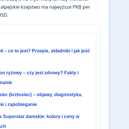
to alpejskie księstwo ma najwyższe PKB per
USD.
i – co to jest? Przepis, składniki i jak jeść
n ryżowy – czy jest zdrowy? Fakty i
nanie
iec (krztusiec) – objawy, diagnostyka,
ie i zapobieganie
 Superstar damskie: kolory i ceny w
ach