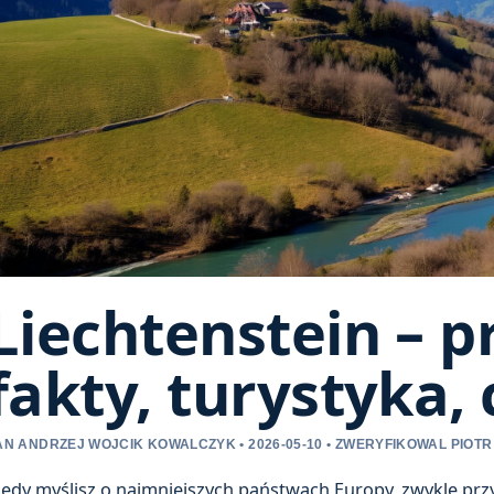
Liechtenstein – 
fakty, turystyka,
AN ANDRZEJ WOJCIK KOWALCZYK • 2026-05-10 • ZWERYFIKOWAL PIOTR 
iedy myślisz o najmniejszych państwach Europy, zwykle pr