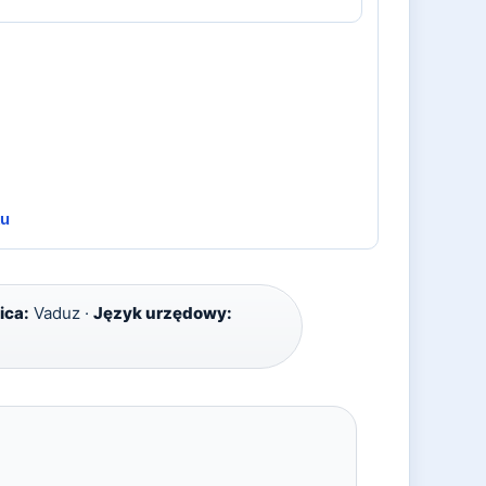
ku
ica:
Vaduz ·
Język urzędowy: