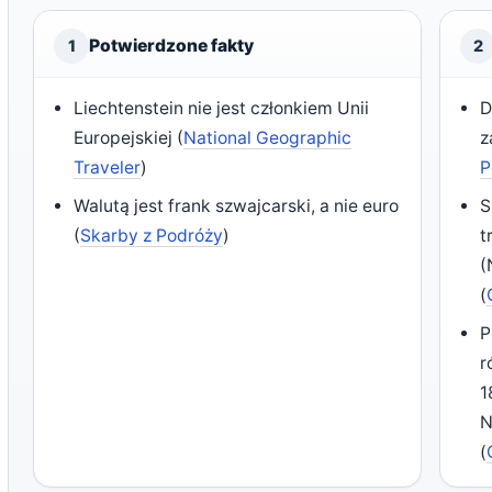
Potwierdzone fakty
1
2
Liechtenstein nie jest członkiem Unii
D
Europejskiej (
National Geographic
z
Traveler
)
P
Walutą jest frank szwajcarski, a nie euro
S
(
Skarby z Podróży
)
t
(
(
P
r
1
N
(