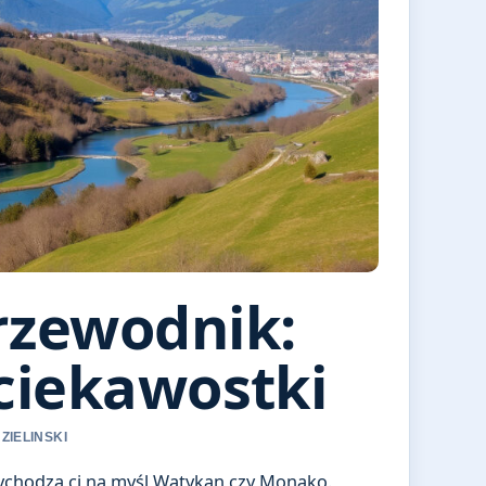
przewodnik:
 ciekawostki
ZIELINSKI
zychodzą ci na myśl Watykan czy Monako.