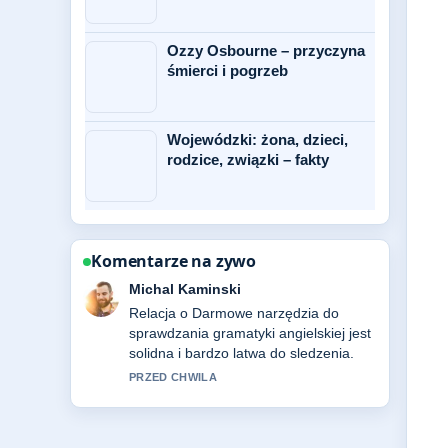
Ozzy Osbourne – przyczyna
śmierci i pogrzeb
Wojewódzki: żona, dzieci,
rodzice, związki – fakty
Komentarze na zywo
Ewa Lewandowska
Bardzo dobra weryfikacja wokol Siri po
polsku? Jak uruchomić i ustawić....
Wiecej redakcji powinno pisac w ten
sposob.
3 MIN TEMU