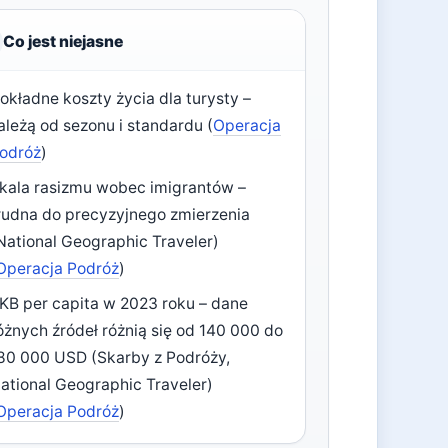
Co jest niejasne
okładne koszty życia dla turysty –
ależą od sezonu i standardu (
Operacja
odróż
)
kala rasizmu wobec imigrantów –
rudna do precyzyjnego zmierzenia
National Geographic Traveler)
Operacja Podróż
)
KB per capita w 2023 roku – dane
óżnych źródeł różnią się od 140 000 do
80 000 USD (Skarby z Podróży,
ational Geographic Traveler)
Operacja Podróż
)