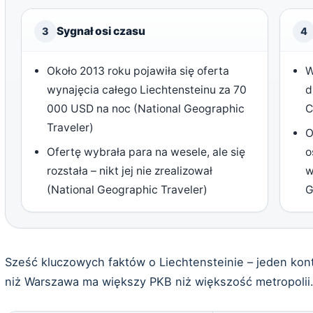
Sygnał osi czasu
3
4
Około 2013 roku pojawiła się oferta
W
wynajęcia całego Liechtensteinu za 70
d
000 USD na noc (National Geographic
C
Traveler)
O
Ofertę wybrała para na wesele, ale się
o
rozstała – nikt jej nie zrealizował
w
(National Geographic Traveler)
G
Sześć kluczowych faktów o Liechtensteinie – jeden kont
niż Warszawa ma większy PKB niż większość metropolii