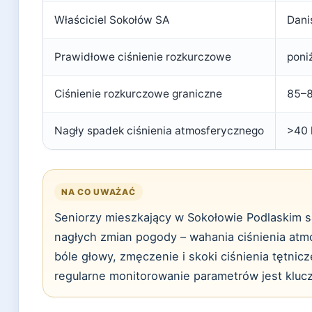
Właściciel Sokołów SA
Dani
Prawidłowe ciśnienie rozkurczowe
poni
Ciśnienie rozkurczowe graniczne
85–8
Nagły spadek ciśnienia atmosferycznego
>40 
NA CO UWAŻAĆ
Seniorzy mieszkający w Sokołowie Podlaskim są
nagłych zmian pogody – wahania ciśnienia at
bóle głowy, zmęczenie i skoki ciśnienia tętnicz
regularne monitorowanie parametrów jest kluc