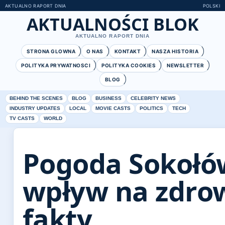
AKTUALNO RAPORT DNIA
POLSKI
AKTUALNOŚCI BLOK
AKTUALNO RAPORT DNIA
STRONA GLOWNA
O NAS
KONTAKT
NASZA HISTORIA
POLITYKA PRYWATNOSCI
POLITYKA COOKIES
NEWSLETTER
BLOG
BEHIND THE SCENES
BLOG
BUSINESS
CELEBRITY NEWS
INDUSTRY UPDATES
LOCAL
MOVIE CASTS
POLITICS
TECH
TV CASTS
WORLD
Pogoda Sokołów
wpływ na zdrow
fakty