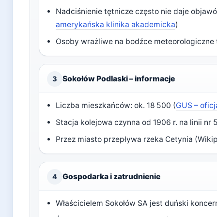
Nadciśnienie tętnicze często nie daje objaw
amerykańska klinika akademicka
)
Osoby wrażliwe na bodźce meteorologiczne 
Sokołów Podlaski – informacje
3
Liczba mieszkańców: ok. 18 500 (
GUS – ofic
Stacja kolejowa czynna od 1906 r. na linii nr 
Przez miasto przepływa rzeka Cetynia (Wikip
Gospodarka i zatrudnienie
4
Właścicielem Sokołów SA jest duński koncer