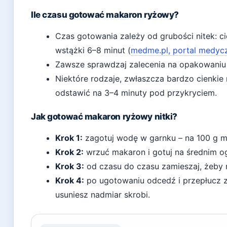
Ile czasu gotować makaron ryżowy?
Czas gotowania zależy od grubości nitek: c
wstążki 6–8 minut (
medme.pl, portal medyc
Zawsze sprawdzaj zalecenia na opakowaniu –
Niektóre rodzaje, zwłaszcza bardzo cienkie n
odstawić na 3–4 minuty pod przykryciem.
Jak gotować makaron ryżowy nitki?
Krok 1:
zagotuj wodę w garnku – na 100 g ma
Krok 2:
wrzuć makaron i gotuj na średnim og
Krok 3:
od czasu do czasu zamieszaj, żeby nit
Krok 4:
po ugotowaniu odcedź i przepłucz 
usuniesz nadmiar skrobi.