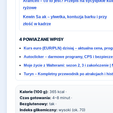
Arancini – co to jest? Przepis na sycylijskie kul
ryżowe
Kewin Sa ak – ylwetka, kontuzja barku i przy
złość w kadrze
4 POWIAZANE WPISY
Kurs euro (EUR/PLN) dzisiaj – aktualna cena, prog
Autoclicker – darmowe programy, CPS i bezpiecz
Moje życie z Walterami: sezon 2, 3 i zakończenie | N
Turyn – Kompletny przewodnik po atrakcjach i hist
Kalorie (100 g):
365 kcal ·
Czas gotowania:
4–8 minut ·
Bezglutenowy:
tak ·
Indeks glikemiczny:
wysoki (ok. 70)