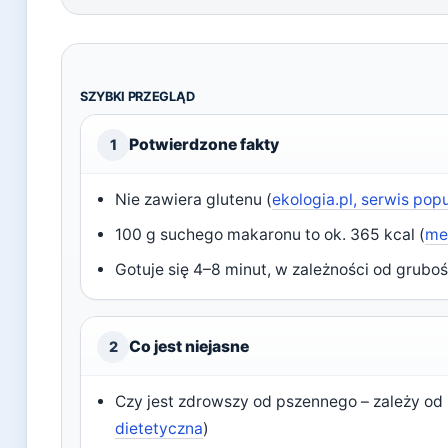
SZYBKI PRZEGLĄD
Potwierdzone fakty
1
Nie zawiera glutenu (
ekologia.pl, serwis po
100 g suchego makaronu to ok. 365 kcal (
me
Gotuje się 4–8 minut, w zależności od grubośc
Co jest niejasne
2
Czy jest zdrowszy od pszennego – zależy od 
dietetyczna
)