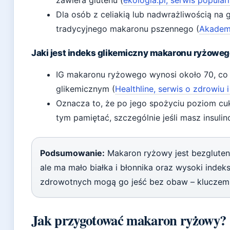
Dla osób z celiakią lub nadwrażliwością na 
tradycyjnego makaronu pszennego (
Akademi
Jaki jest indeks glikemiczny makaronu ryżowe
IG makaronu ryżowego wynosi około 70, co k
glikemicznym (
Healthline, serwis o zdrowiu 
Oznacza to, że po jego spożyciu poziom cu
tym pamiętać, szczególnie jeśli masz insuli
Podsumowanie:
Makaron ryżowy jest bezglute
ale ma mało białka i błonnika oraz wysoki inde
zdrowotnych mogą go jeść bez obaw – kluczem j
Jak przygotować makaron ryżowy?