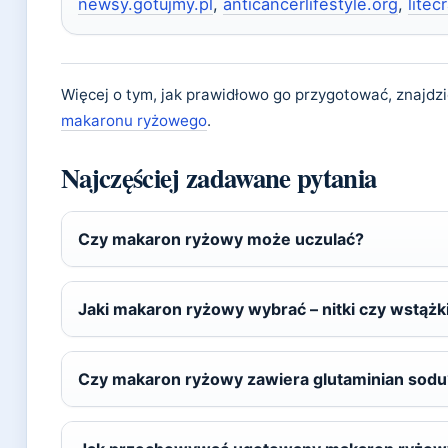
newsy.gotujmy.pl
,
anticancerlifestyle.org
,
litec
Więcej o tym, jak prawidłowo go przygotować, znajdz
makaronu ryżowego
.
Najczęściej zadawane pytania
Czy makaron ryżowy może uczulać?
Jaki makaron ryżowy wybrać – nitki czy wstążk
Czy makaron ryżowy zawiera glutaminian sodu