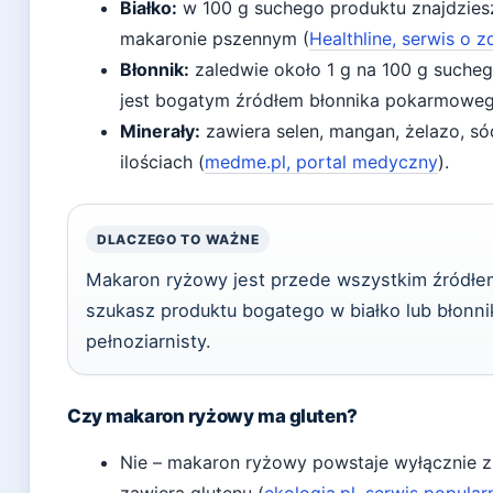
Białko:
w 100 g suchego produktu znajdziesz 
makaronie pszennym (
Healthline, serwis o z
Błonnik:
zaledwie około 1 g na 100 g suche
jest bogatym źródłem błonnika pokarmoweg
Minerały:
zawiera selen, mangan, żelazo, s
ilościach (
medme.pl, portal medyczny
).
DLACZEGO TO WAŻNE
Makaron ryżowy jest przede wszystkim źródłem
szukasz produktu bogatego w białko lub błonnik
pełnoziarnisty.
Czy makaron ryżowy ma gluten?
Nie – makaron ryżowy powstaje wyłącznie z 
zawiera glutenu (
ekologia.pl, serwis popul