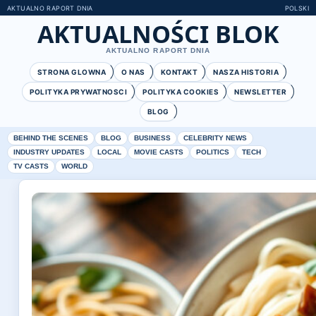
AKTUALNO RAPORT DNIA
POLSKI
AKTUALNOŚCI BLOK
AKTUALNO RAPORT DNIA
STRONA GLOWNA
O NAS
KONTAKT
NASZA HISTORIA
POLITYKA PRYWATNOSCI
POLITYKA COOKIES
NEWSLETTER
BLOG
BEHIND THE SCENES
BLOG
BUSINESS
CELEBRITY NEWS
INDUSTRY UPDATES
LOCAL
MOVIE CASTS
POLITICS
TECH
TV CASTS
WORLD