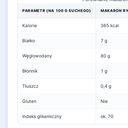
PARAMETR (NA 100 G SUCHEGO)
MAKARON R
Kalorie
365 kcal
Białko
7 g
Węglowodany
80 g
Błonnik
1 g
Tłuszcz
0,4 g
Gluten
Nie
Indeks glikemiczny
ok. 70