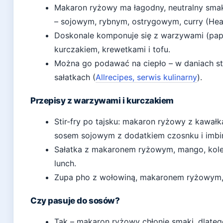
Makaron ryżowy ma łagodny, neutralny smak,
– sojowym, rybnym, ostrygowym, curry (Healt
Doskonale komponuje się z warzywami (papr
kurczakiem, krewetkami i tofu.
Można go podawać na ciepło – w daniach sti
sałatkach (
Allrecipes, serwis kulinarny
).
Przepisy z warzywami i kurczakiem
Stir-fry po tajsku: makaron ryżowy z kawał
sosem sojowym z dodatkiem czosnku i imbir
Sałatka z makaronem ryżowym, mango, kolen
lunch.
Zupa pho z wołowiną, makaronem ryżowym, ba
Czy pasuje do sosów?
Tak – makaron ryżowy chłonie smaki, dlateg