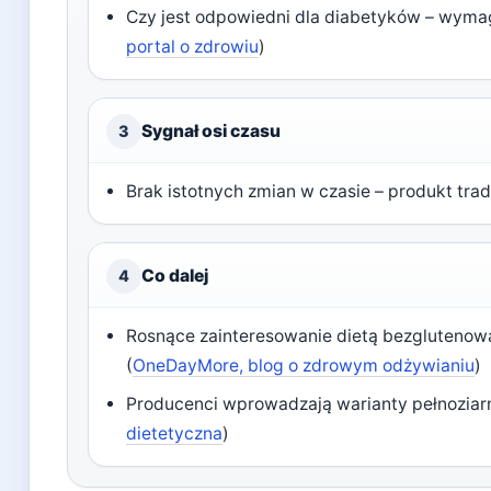
Czy jest odpowiedni dla diabetyków – wymag
portal o zdrowiu
)
Sygnał osi czasu
3
Brak istotnych zmian w czasie – produkt trad
Co dalej
4
Rosnące zainteresowanie dietą bezgluteno
(
OneDayMore, blog o zdrowym odżywianiu
)
Producenci wprowadzają warianty pełnoziarn
dietetyczna
)