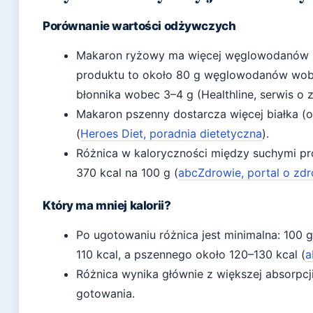
Porównanie wartości odżywczych
Makaron ryżowy ma więcej węglowodanów i 
produktu to około 80 g węglowodanów wobe
błonnika wobec 3–4 g (Healthline, serwis o z
Makaron pszenny dostarcza więcej białka (ok
(
Heroes Diet, poradnia dietetyczna
).
Różnica w kaloryczności między suchymi pro
370 kcal na 100 g (
abcZdrowie, portal o zd
Który ma mniej kalorii?
Po ugotowaniu różnica jest minimalna: 100
110 kcal, a pszennego około 120–130 kcal (
a
Różnica wynika głównie z większej absorp
gotowania.